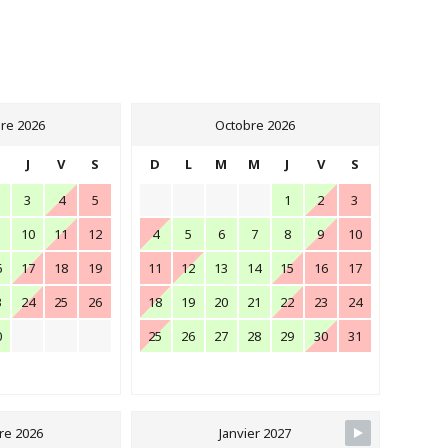
re 2026
Octobre 2026
M
J
V
S
D
L
M
M
J
V
S
3
4
5
1
2
3
10
11
12
4
5
6
7
8
9
10
6
17
18
19
11
12
13
14
15
16
17
3
24
25
26
18
19
20
21
22
23
24
0
25
26
27
28
29
30
31
e 2026
Janvier 2027