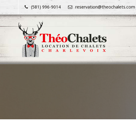
Skip
(581) 996-9014
reservation@theochalets.com
to
content
Théo Chalets
Chalets
à
louer
–
Location
de
chalets