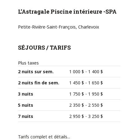
L’Astragale Piscine intérieure -SPA
Petite-Rivière-Saint-François, Charlevoix
SÉJOURS / TARIFS
Plus taxes
2 nuits sur sem.
1 000 $
-
1 400 $
2 nuits fin de sem.
1 450 $
-
1 650 $
3 nuits
1 750 $
-
1 950 $
5 nuits
2 350 $
-
2 550 $
7 nuits
2 950 $
-
3 250 $
Tarifs complet et détails...