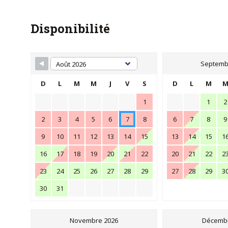
Disponibilité
Septemb
D
L
M
M
J
V
S
D
L
M
1
1
2
2
3
4
5
6
7
8
6
7
8
9
9
10
11
12
13
14
15
13
14
15
1
16
17
18
19
20
21
22
20
21
22
2
23
24
25
26
27
28
29
27
28
29
3
30
31
Novembre 2026
Décembr